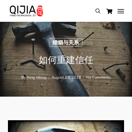
Skip
Menu
search
to
main
content
婚姻与关系
如何重建信任
By
Ning Wong
August 23, 2018
No Comments