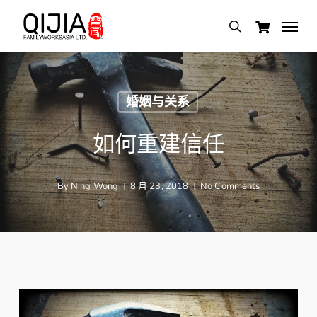
Skip
Menu
search
to
main
content
婚姻与关系
如何重建信任
By
Ning Wong
8 月 23, 2018
No Comments