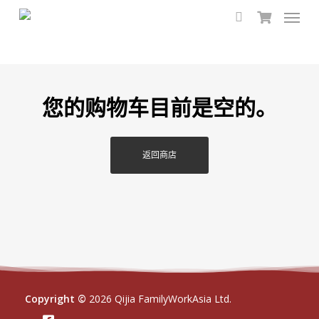
Menu
Skip
to
search
main
content
您的购物车目前是空的。
返回商店
Copyright ©
2026
Qijia FamilyWorkAsia Ltd.