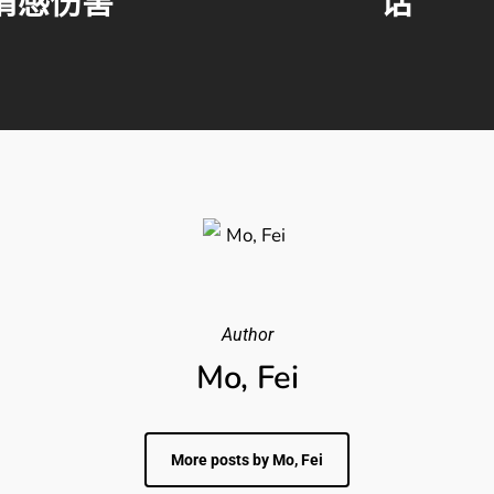
情感伤害
话
Author
Mo, Fei
More posts by Mo, Fei