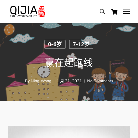
Skip
Menu
search
to
main
content
0-6岁
7-12岁
赢在起跑线
By
Ning Wong
1 月 21, 2021
No Comments