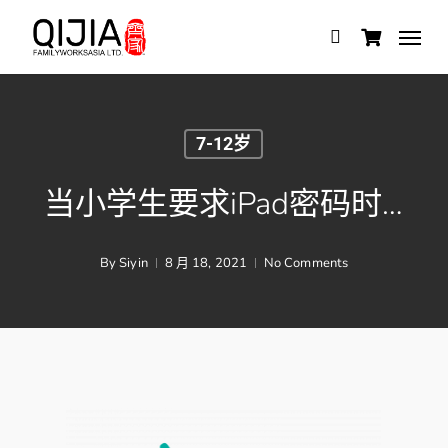
Skip
Menu
search
to
main
content
7-12岁
当小学生要求iPad密码时…
By
Siyin
8 月 18, 2021
No Comments